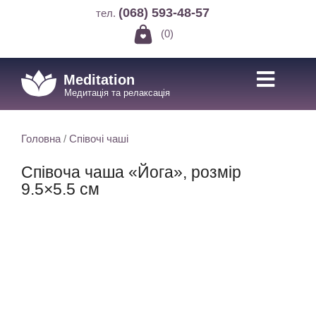
(068) 593-48-57
тел.
(0)
Meditation
Медитація та релаксація
Головна
/
Співочі чаші
Співоча чаша «Йога», розмір
9.5×5.5 см
Знижка