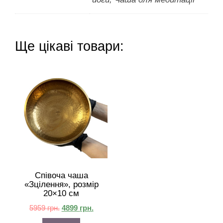
Ще цікаві товари:
Співоча чаша
«Зцілення», розмір
20×10 см
5959
грн.
4899
грн.