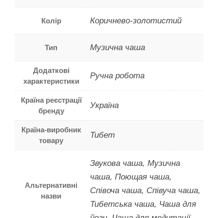
Коричнево-золотистий
Колір
Музична чаша
Тип
Додаткові
Ручна робота
характеристики
Країна реєстрації
Україна
бренду
Країна-виробник
Тибет
товару
Звукова чаша, Музична
чаша, Поющая чаша,
Альтернативні
Співоча чаша, Співуча чаша,
назви
Тибетська чаша, Чаша для
йоги, Чаша для медитації