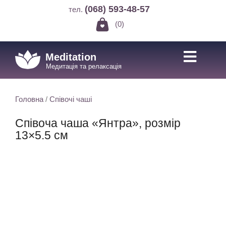
(068) 593-48-57
тел.
(0)
Meditation
Медитація та релаксація
Головна
/
Співочі чаші
Співоча чаша «Янтра», розмір
13×5.5 см
Знижка